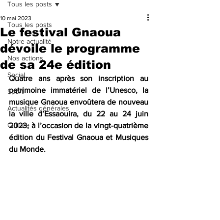
Tous les posts
10 mai 2023
Tous les posts
Le festival Gnaoua
Notre actualité
dévoile le programme
Nos actions
de sa 24e édition
Social
Quatre ans après son inscription au 
patrimoine immatériel de l’Unesco, la 
Sport
musique Gnaoua envoûtera de nouveau 
Actualités générales
la ville d’Essaouira, du 22 au 24 juin 
Culture
2023, à l’occasion de la vingt-quatrième 
édition du Festival Gnaoua et Musiques 
du Monde.