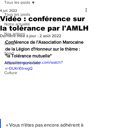
Tous les posts
4 juil. 2022
Tous les posts
Vidéo : conférence sur
Notre actualité
la tolérance par l'AMLH
Nos actions
Dernière mise à jour :
2 août 2022
Conférence de l'Association Marocaine 
Social
de la Légion d'Honneur sur le thème : 
Sport
"la Tolérance mutuelle"
https://www.youtube.com/watch?
Actualités générales
v=DUKrI0lrwgQ
Culture
« Vous n'êtes pas encore adhérent à 